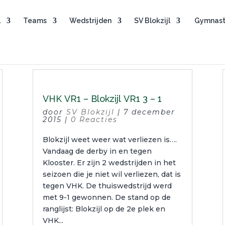
l
Teams
Wedstrijden
SV Blokzijl
Gymnast
VHK VR1 – Blokzijl VR1 3 – 1
door
SV Blokzijl
|
7 december
2015
|
0 Reacties
Blokzijl weet weer wat verliezen is….
Vandaag de derby in en tegen
Klooster. Er zijn 2 wedstrijden in het
seizoen die je niet wil verliezen, dat is
tegen VHK. De thuiswedstrijd werd
met 9-1 gewonnen. De stand op de
ranglijst: Blokzijl op de 2e plek en
VHK...