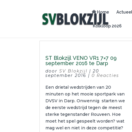
Home
Actuee
Kolkloop 2026
ST Blokzijl VENO VR1 7×7 09
september 2016 te Darp
door
SV Blokzijl
|
20
september 2016
|
0 Reacties
Een drietal wedstrijden van 20
minuten op het mooie sportpark van
DVSV in Darp. Onwennig starten we
de eerste wedstrijd tegen de meest
sterke tegenstander Rouveen. Hoe
moet het spel gespeelt worden? wat
mag wel en niet in deze competitie?