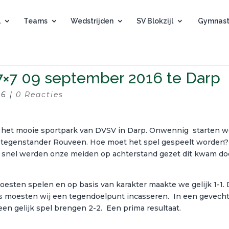
l
Teams
Wedstrijden
SV Blokzijl
Gymnast
7×7 09 september 2016 te Darp
16
|
0 Reacties
p het mooie sportpark van DVSV in Darp. Onwennig starten 
e tegenstander Rouveen. Hoe moet het spel gespeelt worden?
Al snel werden onze meiden op achterstand gezet dit kwam do
oesten spelen en op basis van karakter maakte we gelijk 1-1.
ls moesten wij een tegendoelpunt incasseren. In een gevech
en gelijk spel brengen 2-2. Een prima resultaat.