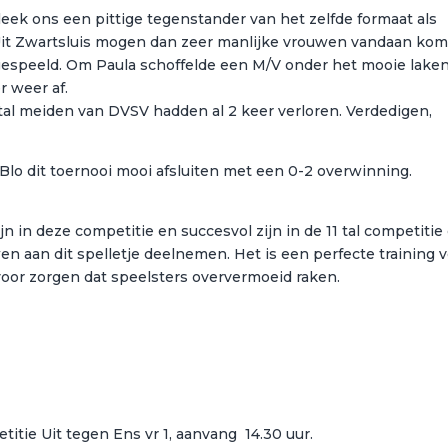
eek ons een pittige tegenstander van het zelfde formaat als
Uit Zwartsluis mogen dan zeer manlijke vrouwen vandaan ko
 gespeeld. Om Paula schoffelde een M/V onder het mooie lake
 weer af.
al meiden van DVSV hadden al 2 keer verloren. Verdedigen,
lo dit toernooi mooi afsluiten met een 0-2 overwinning.
n in deze competitie en succesvol zijn in de 11 tal competitie
aan dit spelletje deelnemen. Het is een perfecte training 
voor zorgen dat speelsters oververmoeid raken.
itie Uit tegen Ens vr 1, aanvang 14.30 uur.