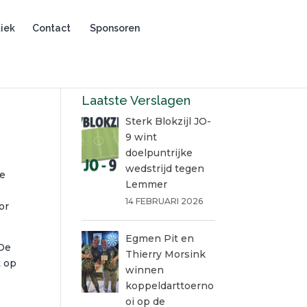
iek
Contact
Sponsoren
Laatste Verslagen
Sterk Blokzijl JO-
9 wint
doelpuntrijke
wedstrijd tegen
we
Lemmer
14 FEBRUARI 2026
or
Egmen Pit en
 De
Thierry Morsink
t op
winnen
koppeldarttoerno
oi op de