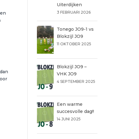
Uiterdijken
3 FEBRUARI 2026
men
n
Tonego JO9-1 vs
Blokzijl JO9
11 OKTOBER 2025
Blokzijl JO9 –
 dan
VHK JO9
voor
4 SEPTEMBER 2025
Een warme
succesvolle dag!!
14 JUNI 2025