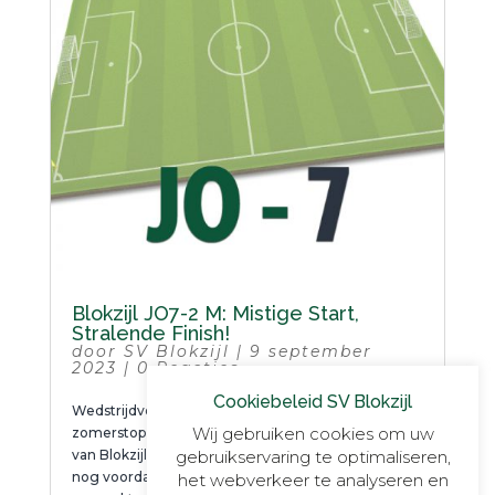
Blokzijl JO7-2 M: Mistige Start,
Stralende Finish!
door
SV Blokzijl
|
9 september
2023
|
0 Reacties
Cookiebeleid SV Blokzijl
Wedstrijdverslag 9 september: Na een lange
Wij gebruiken cookies om uw
zomerstop was het dan eindelijk zover. De spelers
van Blokzijl JO7-2 moesten vroeg uit de veren en
gebruikservaring te optimaliseren,
nog voordat de mist optrok werden er foto’s
het webverkeer te analyseren en