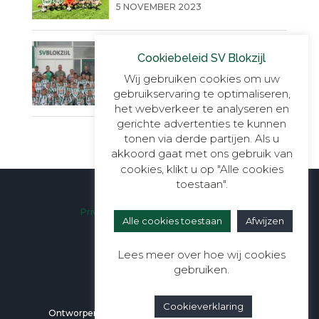
5 NOVEMBER 2023
Nieuwe Look voor de Toekomstige
Cookiebeleid SV Blokzijl
Kampioenen van SV Blokzijl!
Wij gebruiken cookies om uw
10 SEPTEMBER 2023
gebruikservaring te optimaliseren,
het webverkeer te analyseren en
gerichte advertenties te kunnen
tonen via derde partijen. Als u
akkoord gaat met ons gebruik van
cookies, klikt u op "Alle cookies
toestaan".
Privacyverklaring
|
Cookieverklaring
Alle cookies toestaan
Afwijzen
Lees meer over hoe wij cookies
gebruiken.
Cookieverklaring
Ontworpen door
Berali Webdesign
| Alle rechten