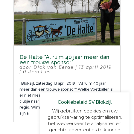
De Halte “Al ruim 40 jaar meer dan
een trouwe sponsor”
door
Dick van Eerde
|
13 april 2019
|
0 Reacties
Blokzijl, zaterdag 13 april 2019 “Al ruim 40 jaar
meer dan een trouwe sponsor” Welke Voetballer is
er niet mee opgegroeid? Na de wedstrijd met een
clubje naar de Halte voor de lekkerste patat in de
Cookiebeleid SV Blokzijl
regio. Wim en Henny Kuik van Mini Resto de Halte
Wij gebruiken cookies om uw
zijn al...
gebruikservaring te optimaliseren,
het webverkeer te analyseren en
gerichte advertenties te kunnen