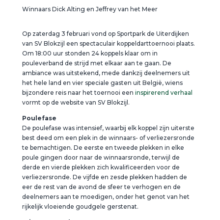
Winnaars Dick Alting en Jeffrey van het Meer
Op zaterdag 3 februari vond op Sportpark de Uiterdijken
van SV Blokzijl een spectaculair koppeldarttoernooi plaats.
Om 18:00 uur stonden 24 koppels klaar om in
pouleverband de strijd met elkaar aan te gaan. De
ambiance was uitstekend, mede dankzij deelnemers uit
het hele land en vier speciale gasten uit België, wiens
bijzondere reis naar het toernooi een
inspirerend verhaal
vormt op de website van SV Blokzijl.
Poulefase
De poulefase was intensief, waarbij elk koppel zijn uiterste
best deed om een plek in de winnaars- of verliezersronde
te bemachtigen. De eerste en tweede plekken in elke
poule gingen door naar de winnaarsronde, terwijl de
derde en vierde plekken zich kwalificeerden voor de
verliezersronde. De vijfde en zesde plekken hadden de
eer de rest van de avond de sfeer te verhogen en de
deelnemers aan te moedigen, onder het genot van het
rijkelijk vloeiende goudgele gerstenat.