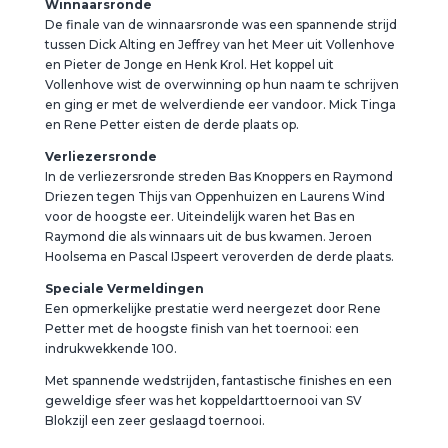
Winnaarsronde
De finale van de winnaarsronde was een spannende strijd
tussen Dick Alting en Jeffrey van het Meer uit Vollenhove
en Pieter de Jonge en Henk Krol. Het koppel uit
Vollenhove wist de overwinning op hun naam te schrijven
en ging er met de welverdiende eer vandoor. Mick Tinga
en Rene Petter eisten de derde plaats op.
Verliezersronde
In de verliezersronde streden Bas Knoppers en Raymond
Driezen tegen Thijs van Oppenhuizen en Laurens Wind
voor de hoogste eer. Uiteindelijk waren het Bas en
Raymond die als winnaars uit de bus kwamen. Jeroen
Hoolsema en Pascal IJspeert veroverden de derde plaats.
Speciale Vermeldingen
Een opmerkelijke prestatie werd neergezet door Rene
Petter met de hoogste finish van het toernooi: een
indrukwekkende 100.
Met spannende wedstrijden, fantastische finishes en een
geweldige sfeer was het koppeldarttoernooi van SV
Blokzijl een zeer geslaagd toernooi.