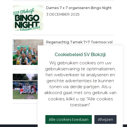
Dames 7 x 7 organiseren Bingo Night
3 DECEMBER 2025
Regenachtig Tamek 7×7 Toernooi vol
actie eindigt in penaltydrama!
Cookiebeleid SV Blokzijl
9 JUNI 2025
Wij gebruiken cookies om uw
gebruikservaring te optimaliseren,
het webverkeer te analyseren en
Blokzijl VR30+1, onverslaanbaar,
gerichte advertenties te kunnen
onnavolgbaar en ongekend kampioen.
tonen via derde partijen. Als u
23 MEI 2025
akkoord gaat met ons gebruik van
cookies, klikt u op "Alle cookies
toestaan".
Alle cookies toestaan
Afwijzen