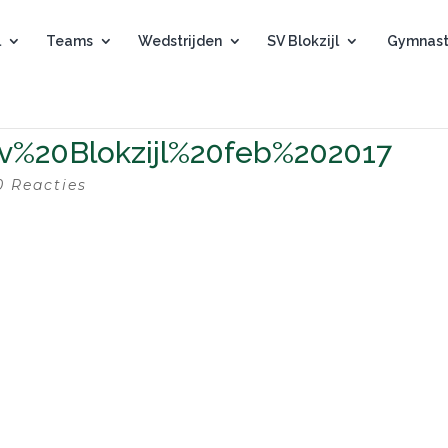
l
Teams
Wedstrijden
SV Blokzijl
Gymnast
v%20Blokzijl%20feb%202017
0 Reacties