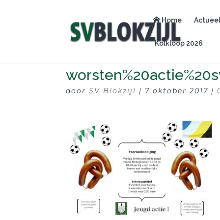
Home
Actuee
Kolkloop 2026
worsten%20actie%20s
door
SV Blokzijl
|
7 oktober 2017
|