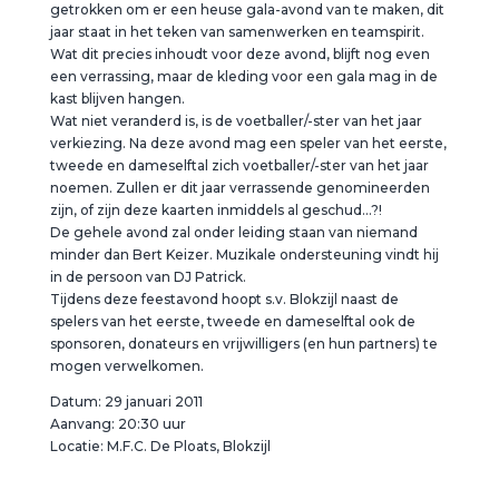
getrokken om er een heuse gala-avond van te maken, dit
jaar staat in het teken van samenwerken en teamspirit.
Wat dit precies inhoudt voor deze avond, blijft nog even
een verrassing, maar de kleding voor een gala mag in de
kast blijven hangen.
Wat niet veranderd is, is de voetballer/-ster van het jaar
verkiezing. Na deze avond mag een speler van het eerste,
tweede en dameselftal zich voetballer/-ster van het jaar
noemen. Zullen er dit jaar verrassende genomineerden
zijn, of zijn deze kaarten inmiddels al geschud…?!
De gehele avond zal onder leiding staan van niemand
minder dan Bert Keizer. Muzikale ondersteuning vindt hij
in de persoon van DJ Patrick.
Tijdens deze feestavond hoopt s.v. Blokzijl naast de
spelers van het eerste, tweede en dameselftal ook de
sponsoren, donateurs en vrijwilligers (en hun partners) te
mogen verwelkomen.
Datum: 29 januari 2011
Aanvang: 20:30 uur
Locatie: M.F.C. De Ploats, Blokzijl