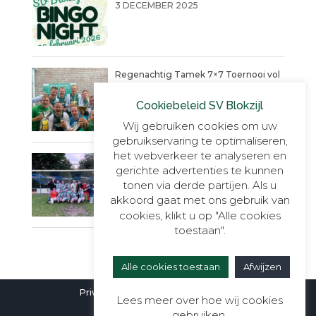
3 DECEMBER 2025
Regenachtig Tamek 7×7 Toernooi vol
actie eindigt in penaltydrama!
Cookiebeleid SV Blokzijl
9 JUNI 2025
Wij gebruiken cookies om uw
gebruikservaring te optimaliseren,
het webverkeer te analyseren en
Blokzijl VR30+1, onverslaanbaar,
gerichte advertenties te kunnen
onnavolgbaar en ongekend kampioen.
tonen via derde partijen. Als u
23 MEI 2025
akkoord gaat met ons gebruik van
cookies, klikt u op "Alle cookies
toestaan".
Alle cookies toestaan
Afwijzen
Privacyverklaring
|
Cookieverklaring
Lees meer over hoe wij cookies
gebruiken.