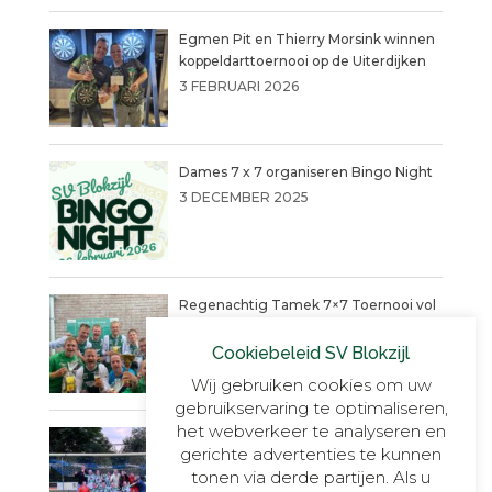
Egmen Pit en Thierry Morsink winnen
koppeldarttoernooi op de Uiterdijken
3 FEBRUARI 2026
Dames 7 x 7 organiseren Bingo Night
3 DECEMBER 2025
Regenachtig Tamek 7×7 Toernooi vol
actie eindigt in penaltydrama!
Cookiebeleid SV Blokzijl
9 JUNI 2025
Wij gebruiken cookies om uw
gebruikservaring te optimaliseren,
het webverkeer te analyseren en
Blokzijl VR30+1, onverslaanbaar,
gerichte advertenties te kunnen
onnavolgbaar en ongekend kampioen.
tonen via derde partijen. Als u
23 MEI 2025