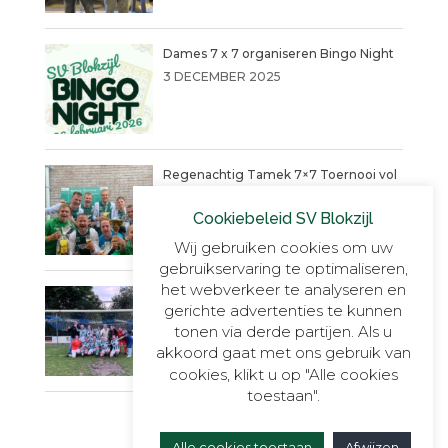
Dames 7 x 7 organiseren Bingo Night
3 DECEMBER 2025
Regenachtig Tamek 7×7 Toernooi vol
actie eindigt in penaltydrama!
Cookiebeleid SV Blokzijl
9 JUNI 2025
Wij gebruiken cookies om uw
gebruikservaring te optimaliseren,
het webverkeer te analyseren en
Blokzijl VR30+1, onverslaanbaar,
gerichte advertenties te kunnen
onnavolgbaar en ongekend kampioen.
tonen via derde partijen. Als u
23 MEI 2025
akkoord gaat met ons gebruik van
cookies, klikt u op "Alle cookies
toestaan".
Alle cookies toestaan
Afwijzen