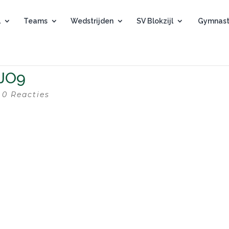
l
Teams
Wedstrijden
SV Blokzijl
Gymnast
 JO9
|
0 Reacties