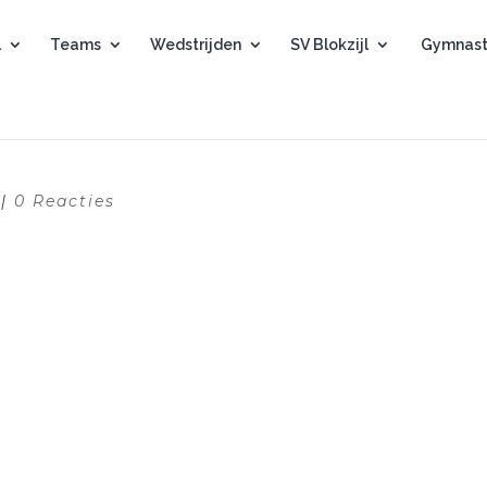
l
Teams
Wedstrijden
SV Blokzijl
Gymnast
|
0 Reacties