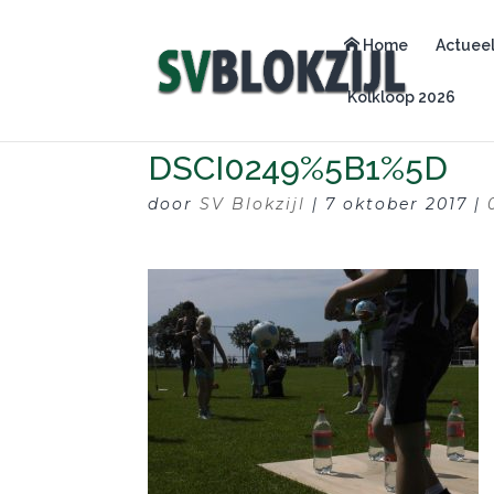
Home
Actuee
Kolkloop 2026
DSCI0249%5B1%5D
door
SV Blokzijl
|
7 oktober 2017
|