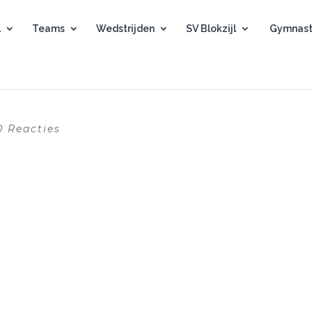
l
Teams
Wedstrijden
SV Blokzijl
Gymnast
0 Reacties