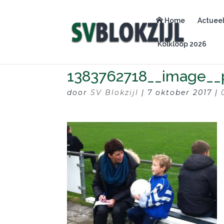
Home
Actuee
Kolkloop 2026
1383762718__image__
door
SV Blokzijl
|
7 oktober 2017
|