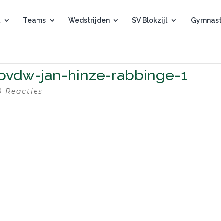
l
Teams
Wedstrijden
SV Blokzijl
Gymnast
pvdw-jan-hinze-rabbinge-1
0 Reacties