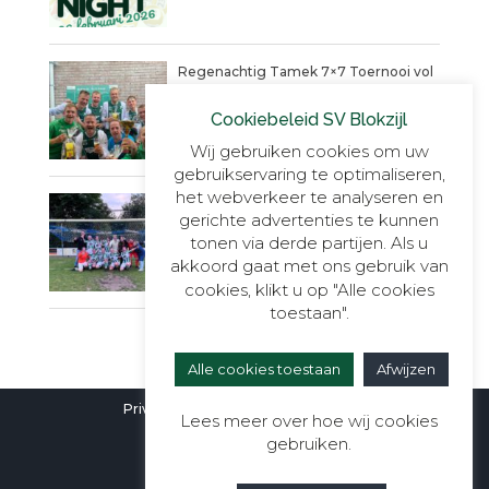
Regenachtig Tamek 7×7 Toernooi vol
actie eindigt in penaltydrama!
Cookiebeleid SV Blokzijl
9 JUNI 2025
Wij gebruiken cookies om uw
gebruikservaring te optimaliseren,
het webverkeer te analyseren en
Blokzijl VR30+1, onverslaanbaar,
gerichte advertenties te kunnen
onnavolgbaar en ongekend kampioen.
tonen via derde partijen. Als u
23 MEI 2025
akkoord gaat met ons gebruik van
cookies, klikt u op "Alle cookies
toestaan".
Alle cookies toestaan
Afwijzen
Privacyverklaring
|
Cookieverklaring
Lees meer over hoe wij cookies
gebruiken.