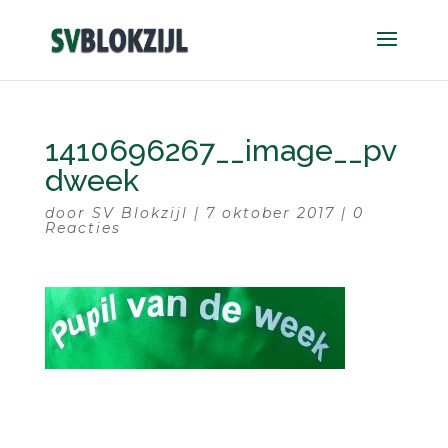
1410696267__image__pv
dweek
door
SV Blokzijl
|
7 oktober 2017
|
0
Reacties