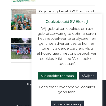
Regenachtig Tamek 7×7 Toernooi vol
actie eindigt in penaltydrama!
Cookiebeleid SV Blokzijl
9 JUNI 2025
Wij gebruiken cookies om uw
gebruikservaring te optimaliseren,
het webverkeer te analyseren en
Blokzijl VR30+1, onverslaanbaar,
gerichte advertenties te kunnen
onnavolgbaar en ongekend kampioen.
tonen via derde partijen. Als u
23 MEI 2025
akkoord gaat met ons gebruik van
cookies, klikt u op "Alle cookies
toestaan".
Alle cookies toestaan
Afwijzen
Privacyverklaring
|
Cookieverklaring
Lees meer over hoe wij cookies
gebruiken.
Cookieverklaring