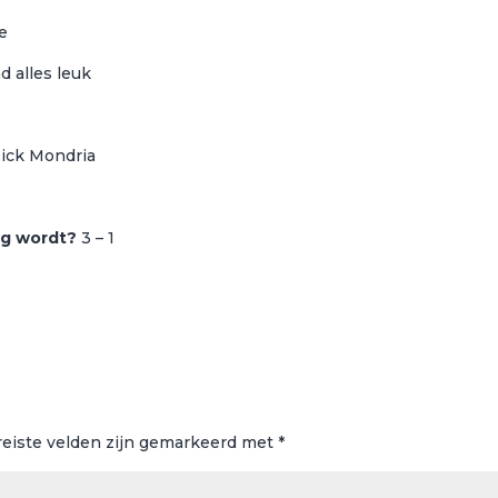
je
d alles leuk
ick Mondria
ag wordt?
3 – 1
reiste velden zijn gemarkeerd met
*