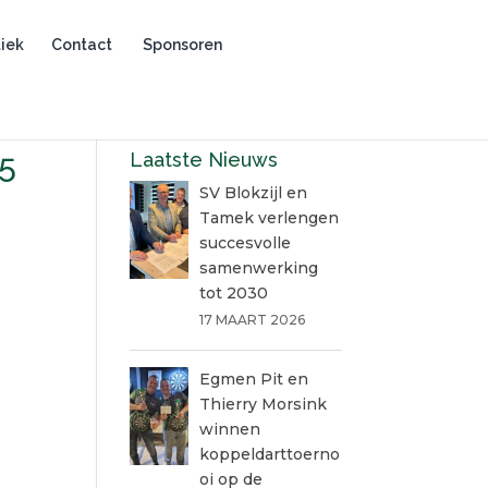
iek
Contact
Sponsoren
15
Laatste Nieuws
SV Blokzijl en
Tamek verlengen
succesvolle
samenwerking
tot 2030
17 MAART 2026
Egmen Pit en
Thierry Morsink
winnen
koppeldarttoerno
oi op de