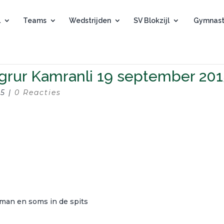
l
Teams
Wedstrijden
SV Blokzijl
Gymnast
grur Kamranli 19 september 20
15
|
0 Reacties
man en soms in de spits