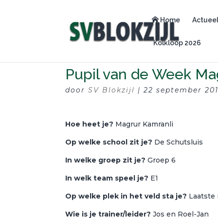
Home
Actuee
Kolkloop 2026
Pupil van de Week Ma
door
SV Blokzijl
|
22 september 20
Hoe heet je?
Magrur Kamranli
Op welke school zit je?
De Schutsluis
In welke groep zit je?
Groep 6
In welk team speel je?
E1
Op welke plek in het veld sta je?
Laatste 
Wie is je trainer/leider?
Jos en Roel-Jan