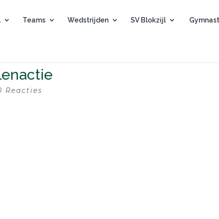
l
Teams
Wedstrijden
SV Blokzijl
Gymnast
lenactie
0 Reacties