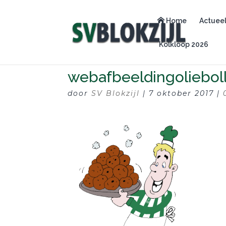
Home
Actuee
Kolkloop 2026
webafbeeldingoliebol
door
SV Blokzijl
|
7 oktober 2017
|