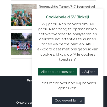
Regenachtig Tamek 7×7 Toernooi vol
actie eindigt in penaltydrama!
Cookiebeleid SV Blokzijl
9 JUNI 2025
Wij gebruiken cookies om uw
gebruikservaring te optimaliseren,
het webverkeer te analyseren en
Blokzijl VR30+1, onverslaanbaar,
gerichte advertenties te kunnen
onnavolgbaar en ongekend kampioen.
tonen via derde partijen. Als u
23 MEI 2025
akkoord gaat met ons gebruik van
cookies, klikt u op "Alle cookies
toestaan".
Alle cookies toestaan
Afwijzen
Privacyverklaring
|
Cookieverklaring
Lees meer over hoe wij cookies
gebruiken.
Cookieverklaring
Ontworpen door
Berali Webdesign
| Alle rechten