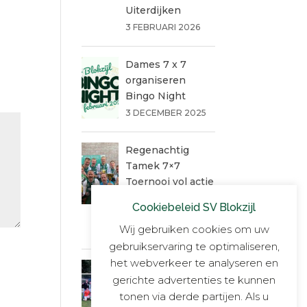
Uiterdijken
3 FEBRUARI 2026
Dames 7 x 7
organiseren
Bingo Night
3 DECEMBER 2025
Regenachtig
Tamek 7×7
Toernooi vol actie
eindigt in
Cookiebeleid SV Blokzijl
penaltydrama!
Wij gebruiken cookies om uw
9 JUNI 2025
gebruikservaring te optimaliseren,
het webverkeer te analyseren en
Blokzijl VR30+1,
gerichte advertenties te kunnen
onverslaanbaar,
tonen via derde partijen. Als u
onnavolgbaar en