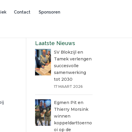
iek
Contact
Sponsoren
Laatste Nieuws
SV Blokzijl en
Tamek verlengen
succesvolle
samenwerking
tot 2030
17 MAART 2026
ij
Egmen Pit en
Thierry Morsink
winnen
koppeldarttoerno
oi op de