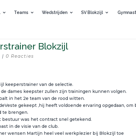
l
Teams
Wedstrijden
SV Blokzijl
Gymnast
strainer Blokzijl
8
|
0 Reacties
ijl keeperstrainer van de selectie.
 de dames keepster zullen zijn trainingen kunnen volgen.
balt in het 2e team van de rood witten.
ldeVeste gekeept ,hij heeft voldoende ervaring opgedaan, om b
ld te brengen.
 bestuur was het contract snel getekend.
ast in de visie van de club.
ner wensen Martijn heel veel werkplezier bij Blokzijl toe