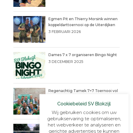
Egmen Pit en Thierry Morsink winnen
koppeldarttoernooi op de Uiterdijken
3 FEBRUARI 2026
Dames 7 x 7 organiseren Bingo Night
3 DECEMBER 2025
Regenachtig Tamek 7×7 Toernooi vol
actie eindigt in penaltydrama!
Cookiebeleid SV Blokzijl
9 JUNI 2025
Wij gebruiken cookies om uw
gebruikservaring te optimaliseren,
het webverkeer te analyseren en
Blokzijl VR30+1, onverslaanbaar,
gerichte advertenties te kunnen
onnavolgbaar en ongekend kampioen.