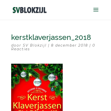
kerstklaverjassen_2018
door
SV Blokzijl
|
8 december 2018
|
0
Reacties