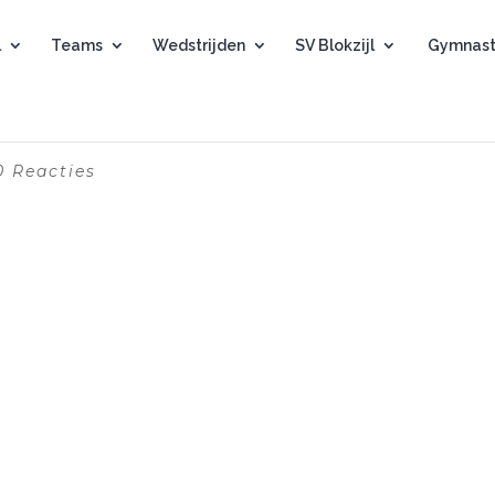
l
Teams
Wedstrijden
SV Blokzijl
Gymnast
0 Reacties