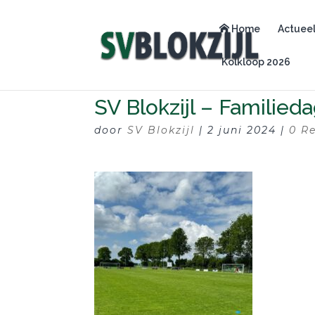
Home
Actuee
Kolkloop 2026
SV Blokzijl – Familied
door
SV Blokzijl
|
2 juni 2024
|
0 R