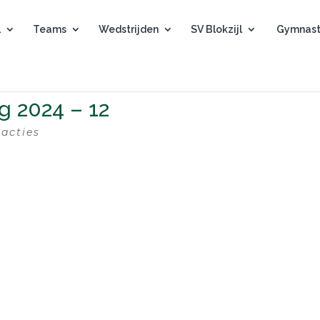
l
Teams
Wedstrijden
SV Blokzijl
Gymnast
ag 2024 – 12
eacties