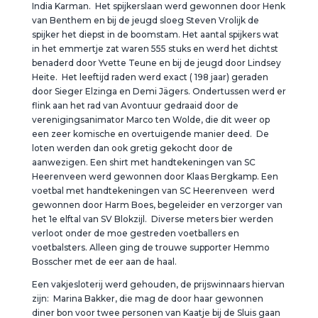
India Karman. Het spijkerslaan werd gewonnen door Henk
van Benthem en bij de jeugd sloeg Steven Vrolijk de
spijker het diepst in de boomstam. Het aantal spijkers wat
in het emmertje zat waren 555 stuks en werd het dichtst
benaderd door Yvette Teune en bij de jeugd door Lindsey
Heite. Het leeftijd raden werd exact ( 198 jaar) geraden
door Sieger Elzinga en Demi Jägers. Ondertussen werd er
flink aan het rad van Avontuur gedraaid door de
verenigingsanimator Marco ten Wolde, die dit weer op
een zeer komische en overtuigende manier deed. De
loten werden dan ook gretig gekocht door de
aanwezigen. Een shirt met handtekeningen van SC
Heerenveen werd gewonnen door Klaas Bergkamp. Een
voetbal met handtekeningen van SC Heerenveen werd
gewonnen door Harm Boes, begeleider en verzorger van
het 1e elftal van SV Blokzijl. Diverse meters bier werden
verloot onder de moe gestreden voetballers en
voetbalsters. Alleen ging de trouwe supporter Hemmo
Bosscher met de eer aan de haal.
Een vakjesloterij werd gehouden, de prijswinnaars hiervan
zijn: Marina Bakker, die mag de door haar gewonnen
diner bon voor twee personen van Kaatje bij de Sluis gaan