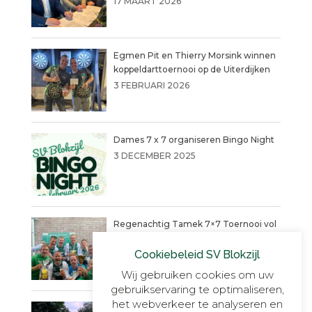
17 MAART 2026
Egmen Pit en Thierry Morsink winnen
koppeldarttoernooi op de Uiterdijken
3 FEBRUARI 2026
Dames 7 x 7 organiseren Bingo Night
3 DECEMBER 2025
Regenachtig Tamek 7×7 Toernooi vol
actie eindigt in penaltydrama!
Cookiebeleid SV Blokzijl
9 JUNI 2025
Wij gebruiken cookies om uw
gebruikservaring te optimaliseren,
het webverkeer te analyseren en
Blokzijl VR30+1, onverslaanbaar,