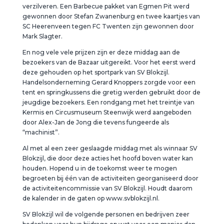
verzilveren. Een Barbecue pakket van Egmen Pit werd
gewonnen door Stefan Zwanenburg en twee kaartjes van
SC Heerenveen tegen FC Twenten zijn gewonnen door
Mark Slagter.
En nog vele vele prijzen zijn er deze middag aan de
bezoekers van de Bazaar uitgereikt. Voor het eerst werd
deze gehouden op het sportpark van SV Blokzijl.
Handelsonderneming Gerard Knoppers zorgde voor een
tent en springkussens die gretig werden gebruikt door de
jeugdige bezoekers. Een rondgang met het treintje van
Kermis en Circusmuseum Steenwijk werd aangeboden
door Alex-Jan de Jong die tevens fungeerde als
“machinist”.
Al met al een zeer geslaagde middag met als winnaar SV
Blokzijl, die door deze acties het hoofd boven water kan
houden. Hopend u in de toekomst weer te mogen
begroeten bij één van de activiteiten georganiseerd door
de activiteitencommissie van SV Blokzijl. Houdt daarom
de kalender in de gaten op www.svblokzijl.nl.
SV Blokzijl wil de volgende personen en bedrijven zeer