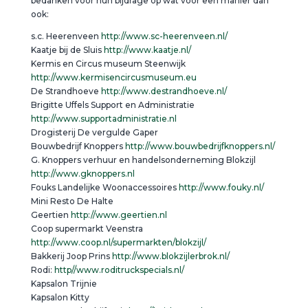
bedanken voor hun bijdrage op wat voor een manier dan
ook:
s.c. Heerenveen
http://www.sc-heerenveen.nl/
Kaatje bij de Sluis
http://www.kaatje.nl/
Kermis en Circus museum Steenwijk
http://www.kermisencircusmuseum.eu
De Strandhoeve
http://www.destrandhoeve.nl/
Brigitte Uffels Support en Administratie
http://www.supportadministratie.nl
Drogisterij De vergulde Gaper
Bouwbedrijf Knoppers
http://www.bouwbedrijfknoppers.nl/
G. Knoppers verhuur en handelsonderneming Blokzijl
http://www.gknoppers.nl
Fouks Landelijke Woonaccessoires
http://www.fouky.nl/
Mini Resto De Halte
Geertien
http://www.geertien.nl
Coop supermarkt Veenstra
http://www.coop.nl/supermarkten/blokzijl/
Bakkerij Joop Prins
http://www.blokzijlerbrok.nl/
Rodi:
http//www.roditruckspecials.nl/
Kapsalon Trijnie
Kapsalon Kitty