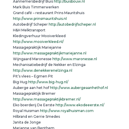
Aannemersbedrijf Buis
http://buisbouw.nl
Mark Buis Timmerwerken
Grand café – restaurant Prins Mauritshuis
http://www.prinsmauritshuis.nl
Autobedrijf Scheper
http://autobedrijfscheper.nl
H&H Melktransport
Kledingverhuur Mooiverkleed
http://www.mooiverkleed.nl/
Massagepraktijk Mariejanne
http://www.massagepraktijkmariejanne.nl
Wijngaard Maronesse
http://www.maronesse.nl
Mechanisatiebedrijf de Nekker en Elzinga
http://www.denekkerenelzinga.nl
Pit’s vlees – Egmen Pit
Big Hug
http://www.big-hug.nl/
Auberge aan het hof
http://www.aubergeaanhethof.nl
Massagepraktijk Bremer
http://www.massagepraktijkbremer.nl/
Eko boerderij De Eerste
http://www.ekodeeerste.nl/
Royal Huisman
http://www.royalhuisman.com
Hilbrand en Gerrie Smedes
Janita de Jonge
Marianne van Benthem