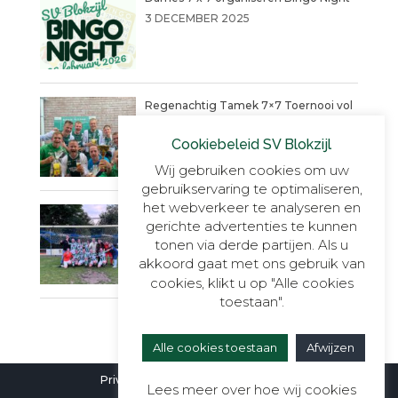
3 DECEMBER 2025
Regenachtig Tamek 7×7 Toernooi vol
actie eindigt in penaltydrama!
Cookiebeleid SV Blokzijl
9 JUNI 2025
Wij gebruiken cookies om uw
gebruikservaring te optimaliseren,
het webverkeer te analyseren en
Blokzijl VR30+1, onverslaanbaar,
gerichte advertenties te kunnen
onnavolgbaar en ongekend kampioen.
tonen via derde partijen. Als u
23 MEI 2025
akkoord gaat met ons gebruik van
cookies, klikt u op "Alle cookies
toestaan".
Alle cookies toestaan
Afwijzen
Privacyverklaring
|
Cookieverklaring
Lees meer over hoe wij cookies