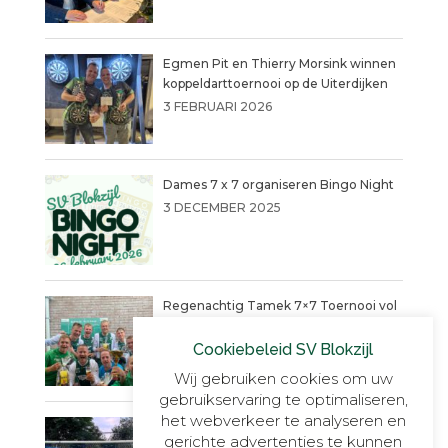
Egmen Pit en Thierry Morsink winnen
koppeldarttoernooi op de Uiterdijken
3 FEBRUARI 2026
Dames 7 x 7 organiseren Bingo Night
3 DECEMBER 2025
Regenachtig Tamek 7×7 Toernooi vol
actie eindigt in penaltydrama!
Cookiebeleid SV Blokzijl
9 JUNI 2025
Wij gebruiken cookies om uw
gebruikservaring te optimaliseren,
het webverkeer te analyseren en
Blokzijl VR30+1, onverslaanbaar,
gerichte advertenties te kunnen
onnavolgbaar en ongekend kampioen.