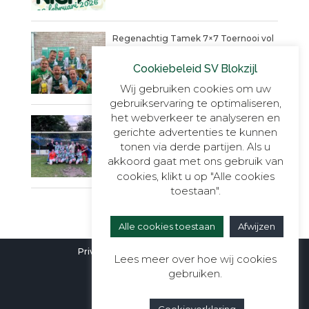
Regenachtig Tamek 7×7 Toernooi vol
actie eindigt in penaltydrama!
Cookiebeleid SV Blokzijl
9 JUNI 2025
Wij gebruiken cookies om uw
gebruikservaring te optimaliseren,
het webverkeer te analyseren en
Blokzijl VR30+1, onverslaanbaar,
gerichte advertenties te kunnen
onnavolgbaar en ongekend kampioen.
tonen via derde partijen. Als u
23 MEI 2025
akkoord gaat met ons gebruik van
cookies, klikt u op "Alle cookies
toestaan".
Alle cookies toestaan
Afwijzen
Privacyverklaring
|
Cookieverklaring
Lees meer over hoe wij cookies
gebruiken.