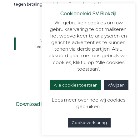
tegen betaling van de kostprijs van deze stukken.
Cookiebeleid SV Blokzijl
Wij gebruiken cookies om uw
gebruikservaring te optimaliseren,
het webverkeer te analyseren en
“Aldus vastgesteld op de algemene
gerichte advertenties te kunnen
ledenvergadering van 10 februari 2017”
tonen via derde partijen. Als u
akkoord gaat met ons gebruik van
cookies, klikt u op "Alle cookies
toestaan".
Alle cookies toestaan
Afwijzen
Lees meer over hoe wij cookies
Download hier het Huishoudelijk Reglement in
gebruiken.
PDF formaat
Cookieverklaring