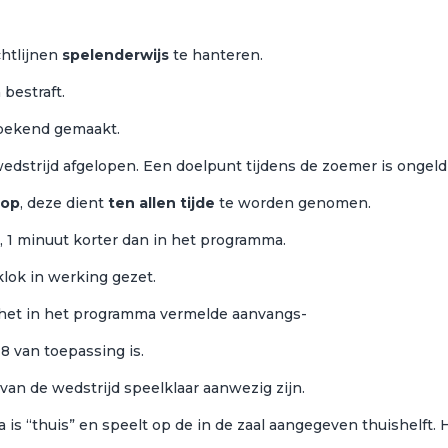
chtlijnen
spelenderwijs
te hanteren.
bestraft.
k bekend gemaakt.
edstrijd afgelopen. Een doelpunt tijdens de zoemer is ongeld
hop
, deze dient
ten allen tijde
te worden genomen.
n, 1 minuut korter dan in het programma.
lok in werking gezet.
 het in het programma vermelde aanvangs-
8 van toepassing is.
n de wedstrijd speelklaar aanwezig zijn.
s “thuis” en speelt op de in de zaal aangegeven thuishelft.