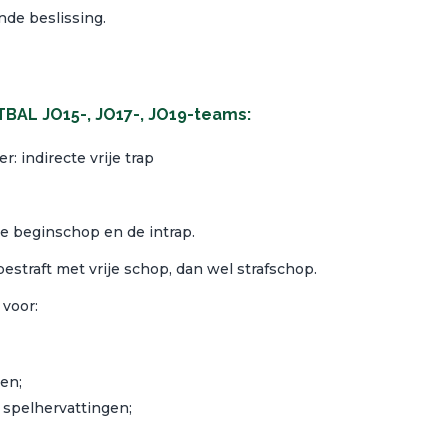
nde beslissing.
AL JO15-, JO17-, JO19-teams:
: indirecte vrije trap
de beginschop en de intrap.
estraft met vrije schop, dan wel strafschop.
 voor:
en;
 spelhervattingen;