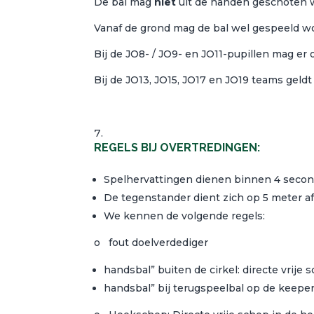
De bal mag
niet
uit de handen geschoten 
Vanaf de grond mag de bal wel gespeeld wo
Bij de JO8- / JO9- en JO11-pupillen mag er
Bij de JO13, JO15, JO17 en JO19 teams geldt
REGELS BIJ OVERTREDINGEN:
Spelhervattingen dienen binnen 4 secon
De tegenstander dient zich op 5 meter a
We kennen de volgende regels:
o fout doelverdediger
handsbal” buiten de cirkel: directe vrije s
handsbal” bij terugspeelbal op de keeper: