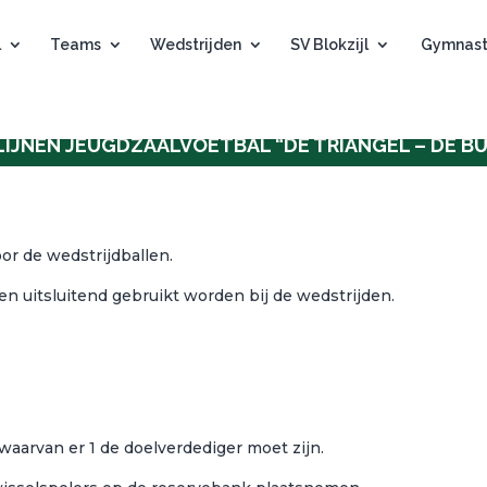
l
Teams
Wedstrijden
SV Blokzijl
Gymnast
LIJNEN JEUGDZAALVOETBAL “DE TRIANGEL – DE BU
oor de wedstrijdballen.
len uitsluitend gebruikt worden bij de wedstrijden.
 waarvan er 1 de doelverdediger moet zijn.