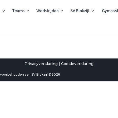
l
Teams
Wedstrijden
SV Blokzijl
Gymnast
Privacyverklaring
|
Cookieverklaring
n voorbehouden aan SV Blokzijl ©2026