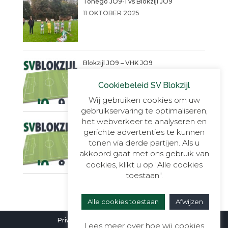
Tonego JO9-1 vs Blokzijl JO9
11 OKTOBER 2025
Blokzijl JO9 – VHK JO9
4 SEPTEMBER 2025
Cookiebeleid SV Blokzijl
Wij gebruiken cookies om uw
gebruikservaring te optimaliseren,
het webverkeer te analyseren en
Een warme succesvolle dag!!
gerichte advertenties te kunnen
14 JUNI 2025
tonen via derde partijen. Als u
akkoord gaat met ons gebruik van
cookies, klikt u op "Alle cookies
toestaan".
Alle cookies toestaan
Afwijzen
Privacyverklaring
|
Cookieverklaring
Lees meer over hoe wij cookies