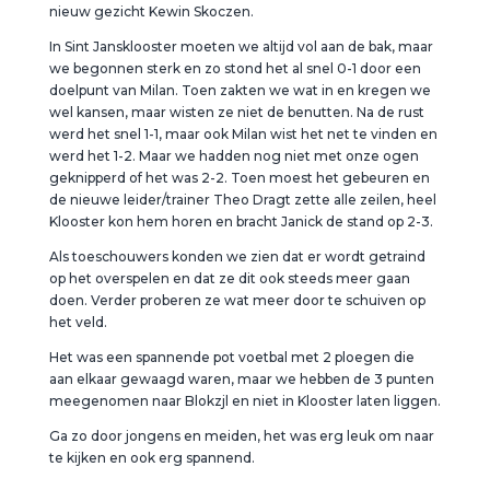
nieuw gezicht Kewin Skoczen.
In Sint Jansklooster moeten we altijd vol aan de bak, maar
we begonnen sterk en zo stond het al snel 0-1 door een
doelpunt van Milan. Toen zakten we wat in en kregen we
wel kansen, maar wisten ze niet de benutten. Na de rust
werd het snel 1-1, maar ook Milan wist het net te vinden en
werd het 1-2. Maar we hadden nog niet met onze ogen
geknipperd of het was 2-2. Toen moest het gebeuren en
de nieuwe leider/trainer Theo Dragt zette alle zeilen, heel
Klooster kon hem horen en bracht Janick de stand op 2-3.
Als toeschouwers konden we zien dat er wordt getraind
op het overspelen en dat ze dit ook steeds meer gaan
doen. Verder proberen ze wat meer door te schuiven op
het veld.
Het was een spannende pot voetbal met 2 ploegen die
aan elkaar gewaagd waren, maar we hebben de 3 punten
meegenomen naar Blokzjl en niet in Klooster laten liggen.
Ga zo door jongens en meiden, het was erg leuk om naar
te kijken en ook erg spannend.