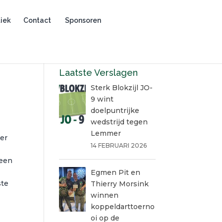
iek
Contact
Sponsoren
Laatste Verslagen
Sterk Blokzijl JO-
9 wint
doelpuntrijke
wedstrijd tegen
Lemmer
 er
14 FEBRUARI 2026
 een
Egmen Pit en
ste
Thierry Morsink
winnen
koppeldarttoerno
oi op de