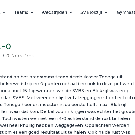
l
Teams
Wedstrijden
SV Blokzijl
Gymnast
1-0
4
|
0 Reacties
n stond op het programma tegen derdeklasser Tonego uit
ee bekerwedstrijden 0 punten gehaald en ook in deze pot werd
oor al met 15-1 gewonnen van de SVBS en Blokzijl was erop
n dan SVBS. Met weer een lijst vol afzeggingen stond er toch
as Tonego heer en meester in de eerste helft maar Blokzijl
len waar dat kon. De bal voorin krijgen was echter het groot
 Toch wisten we met een 4-0 achterstand de rust te halen
s wel heel knullig hebben weggegeven. Opdrachten werden
st om er een goed resultaat uit te halen. Ook na de rust was