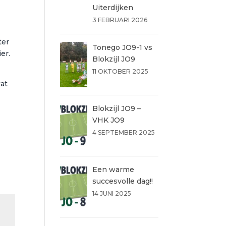
Uiterdijken
3 FEBRUARI 2026
ter
Tonego JO9-1 vs
er.
Blokzijl JO9
11 OKTOBER 2025
wat
Blokzijl JO9 –
VHK JO9
4 SEPTEMBER 2025
Een warme
succesvolle dag!!
14 JUNI 2025