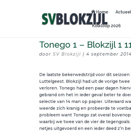
Home
Actuee
Kolkloop 2026
Tonego 1 – Blokzijl 1 1
door
SV Blokzijl
|
4 september 201
De laatste bekerwedstrijd voor dit seizoe
Luttelgeest. Blokzijl had uit de vorige tw
verloren. Tonego had een paar dagen hierv
gebrand om het in ieder geval beter te doe
selectie van 14 man op papier. Uiteraard w
weerde zich kranig en probeerde te voetbal
probleem want Tonego zat overal bovenop.
waarbij we twee van de vier de tegengoal
netjes uitgevoerd en een ieder deed z’n be