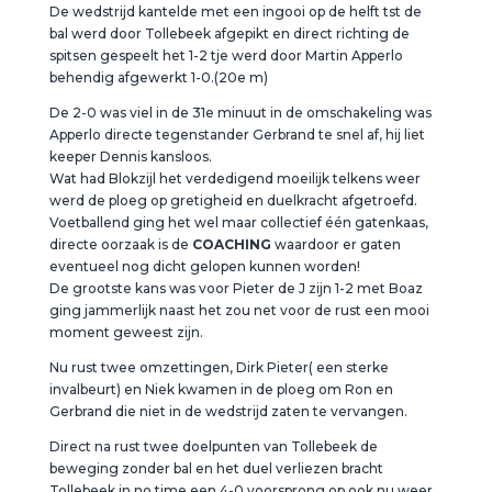
De wedstrijd kantelde met een ingooi op de helft tst de
bal werd door Tollebeek afgepikt en direct richting de
spitsen gespeelt het 1-2 tje werd door Martin Apperlo
behendig afgewerkt 1-0.(20e m)
De 2-0 was viel in de 31e minuut in de omschakeling was
Apperlo directe tegenstander Gerbrand te snel af, hij liet
keeper Dennis kansloos.
Wat had Blokzijl het verdedigend moeilijk telkens weer
werd de ploeg op gretigheid en duelkracht afgetroefd.
Voetballend ging het wel maar collectief één gatenkaas,
directe oorzaak is de
COACHING
waardoor er gaten
eventueel nog dicht gelopen kunnen worden!
De grootste kans was voor Pieter de J zijn 1-2 met Boaz
ging jammerlijk naast het zou net voor de rust een mooi
moment geweest zijn.
Nu rust twee omzettingen, Dirk Pieter( een sterke
invalbeurt) en Niek kwamen in de ploeg om Ron en
Gerbrand die niet in de wedstrijd zaten te vervangen.
Direct na rust twee doelpunten van Tollebeek de
beweging zonder bal en het duel verliezen bracht
Tollebeek in no time een 4-0 voorsprong op ook nu weer