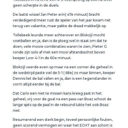
geen scherpte in de duels.
De laatst wissel Jan Peter erin( 47e minuut) bracht
verdedigend meer rust de speler van het jaar kwam net
terug van vakantie, maar pakte de draad makkelijk op.
Tollebeek leunde meer achterover en Blokzijl mocht
voetballen en ja, dan is de ploeg wel in staat om dat te
doen, vele mooie combinaties waren te zien, Pieter G
ronde zijn solo af met een mooi afstandsschot boven
keeper Loor 4-1 in de 60e minuut.
Blokzijl veerde even op maar na een corner die geheel in
de wedstrijd paste viel de 5-1 ( 68e) zo maar binnen, keeper
Dennis liet de bal vallen en ja, dan is een tegenstander in
vorm altijd eerder bij de bal.
Dat Carlo een niet te missen kans kreeg past in het
geheel, vrij voor de goal na een pass van Boaz schoot de
lange spits op de paal in de rebound lukte het ook Boaz
niet.
Resumerend een sterk begin, teveel persoonlijke fouten,
geen scorend vermogen en waar het ECHT aan schort is