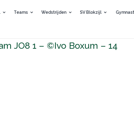
l
Teams
Wedstrijden
SV Blokzijl
Gymnast
Team JO8 1 – ©Ivo Boxum – 14