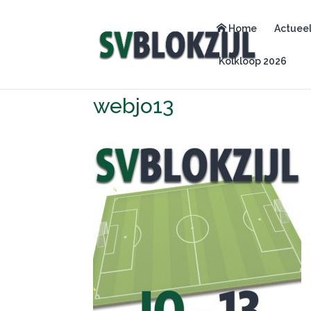
Home
Actuee
Kolkloop 2026
webjo13