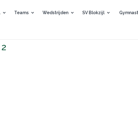
l
Teams
Wedstrijden
SV Blokzijl
Gymnast
 2