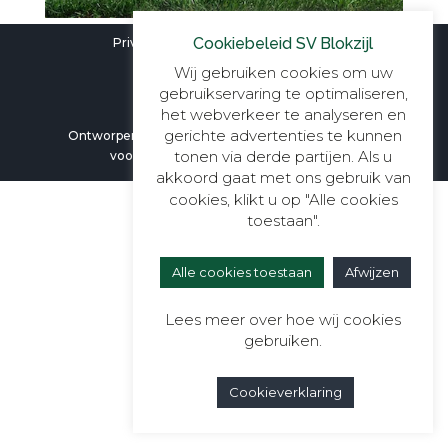
Cookiebeleid SV Blokzijl
Privacyverklaring
|
Cookieverklaring
Wij gebruiken cookies om uw
gebruikservaring te optimaliseren,
het webverkeer te analyseren en
gerichte advertenties te kunnen
Ontworpen door
Berali Webdesign
| Alle rechten
tonen via derde partijen. Als u
voorbehouden aan SV Blokzijl ©2026
akkoord gaat met ons gebruik van
cookies, klikt u op "Alle cookies
toestaan".
Alle cookies toestaan
Afwijzen
Lees meer over hoe wij cookies
gebruiken.
Cookieverklaring