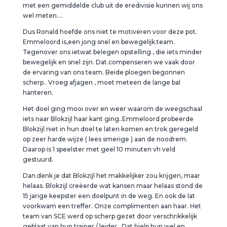
met een gemiddelde club uit de eredivisie kunnen wij ons
wel meten….
Dus Ronald hoefde ons niet te motiveren voor deze pot.
Emmeloord is,een jong snel en bewegelijk.team.
Tegenover ons ietwat belegen opstelling , die iets minder
bewegelijk en snel zijn. Dat.compenseren we vaak door
de ervaring van ons team. Beide ploegen begonnen
scherp.. Vroeg afjagen , moet meteen de lange bal
hanteren.
Het doel ging mooi over en weer waarom de weegschaal
iets naar Blokzijl haar kant ging..Emmeloord probeerde
Blokzijl niet in hun doel te laten komen en trok geregeld
op zeer harde wijze ( lees smerige ) aan de noodrem.
Daarop is 1 speelster met geel 10 minuten vh veld
gestuurd.
Dan.denk je dat Blokzijl het makkelijker zou krijgen, maar
helaas. Blokzijl creëerde wat kansen maar helaas stond de
15 jarige keepster een doelpunt in de weg. En ook de lat
voorkwam een treffer. Onze complimenten aan haar. Het
team van SCE werd op scherp gezet door verschrikkelijk
geblaat van hun trainer / leider.. Dat hielp hun wel en