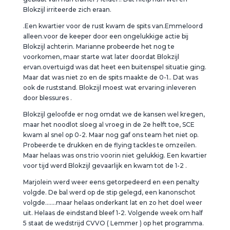
Blokzijl irriteerde zich eraan.
.Een kwartier voor de rust kwam de spits van.Emmeloord
alleen.voor de keeper door een ongelukkige actie bij
Blokzijl achterin. Marianne probeerde het nog te
voorkomen, maar starte wat later doordat Blokzijl
ervan.overtuigd was dat heet een buitenspel situatie ging.
Maar dat was niet zo en de spits maakte de 0-1.. Dat was
ook de ruststand. Blokzijl moest wat ervaring inleveren
door blessures .
Blokzijl geloofde er nog omdat we de kansen wel kregen,
maar het noodlot sloeg al vroeg in de 2e helft toe, SCE
kwam al snel op 0-2. Maar nog gaf ons team het niet op.
Probeerde te drukken en de flying tackles te omzeilen.
Maar helaas was ons trio voorin niet gelukkig. Een kwartier
voor tijd werd Blokzijl gevaarlijk en kwam tot de 1-2 .
Marjolein werd weer eens getorpedeerd en een penalty
volgde. De bal werd op de stip gelegd, een kanonschot
volgde…….maar helaas onderkant lat en zo het doel weer
uit. Helaas de eindstand bleef 1-2. Volgende week om half
5 staat de wedstrijd CVVO ( Lemmer ) op het programma.