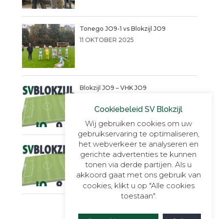
Tonego JO9-1 vs Blokzijl JO9
11 OKTOBER 2025
Blokzijl JO9 – VHK JO9
4 SEPTEMBER 2025
Cookiebeleid SV Blokzijl
Wij gebruiken cookies om uw
gebruikservaring te optimaliseren,
het webverkeer te analyseren en
Een warme succesvolle dag!!
gerichte advertenties te kunnen
14 JUNI 2025
tonen via derde partijen. Als u
akkoord gaat met ons gebruik van
cookies, klikt u op "Alle cookies
toestaan".