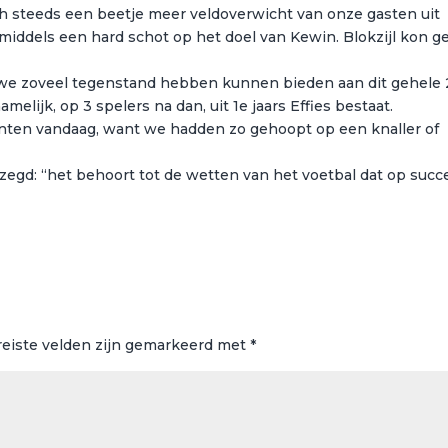
ch steeds een beetje meer veldoverwicht van onze gasten uit
t middels een hard schot op het doel van Kewin. Blokzijl kon g
t we zoveel tegenstand hebben kunnen bieden aan dit gehele
elijk, op 3 spelers na dan, uit 1e jaars Effies bestaat.
nten vandaag, want we hadden zo gehoopt op een knaller of
gezegd: “het behoort tot de wetten van het voetbal dat op succ
reiste velden zijn gemarkeerd met
*