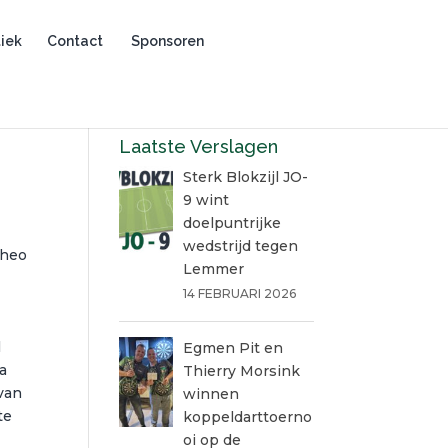
iek
Contact
Sponsoren
Laatste Verslagen
Sterk Blokzijl JO-
9 wint
doelpuntrijke
wedstrijd tegen
Theo
Lemmer
14 FEBRUARI 2026
l
Egmen Pit en
a
Thierry Morsink
van
winnen
te
koppeldarttoerno
oi op de