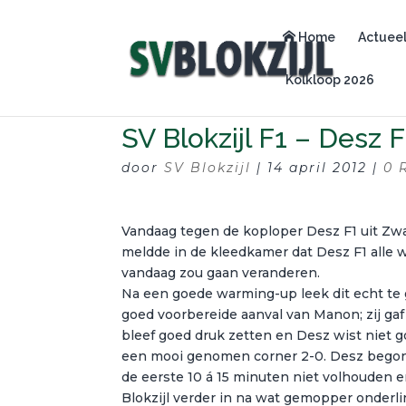
Home
Actuee
Kolkloop 2026
SV Blokzijl F1 – Desz F
door
SV Blokzijl
|
14 april 2012
|
0 
Vandaag tegen de koploper Desz F1 uit Zwar
meldde in de kleedkamer dat Desz F1 alle 
vandaag zou gaan veranderen.
Na een goede warming-up leek dit echt te 
goed voorbereide aanval van Manon; zij gaf
bleef goed druk zetten en Desz wist niet g
een mooi genomen corner 2-0. Desz begon w
de eerste 10 á 15 minuten niet volhouden 
Blokzijl verder in na wat gemopper onderli