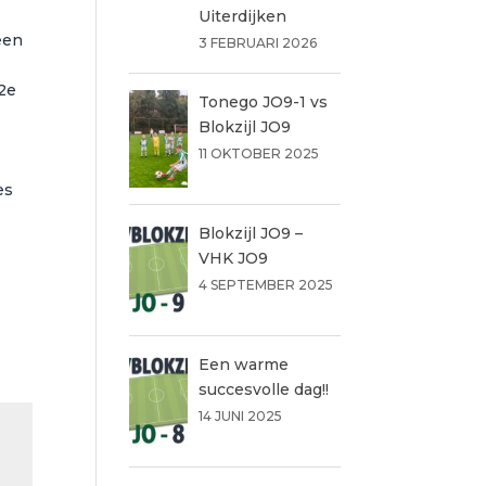
Uiterdijken
een
3 FEBRUARI 2026
 2e
Tonego JO9-1 vs
Blokzijl JO9
11 OKTOBER 2025
es
Blokzijl JO9 –
VHK JO9
4 SEPTEMBER 2025
Een warme
succesvolle dag!!
14 JUNI 2025