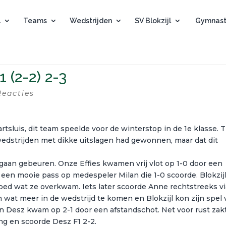
l
Teams
Wedstrijden
SV Blokzijl
Gymnast
1 (2-2) 2-3
Reacties
tsluis, dit team speelde voor de winterstop in de 1e klasse. 
wedstrijden met dikke uitslagen had gewonnen, maar dat dit
gaan gebeuren. Onze Effies kwamen vrij vlot op 1-0 door een
 een mooie pass op medespeler Milan die 1-0 scoorde. Blokzij
oed wat ze overkwam. Iets later scoorde Anne rechtstreeks vi
at meer in de wedstrijd te komen en Blokzijl kon zijn spel 
en Desz kwam op 2-1 door een afstandschot. Net voor rust zak
ng en scoorde Desz F1 2-2.