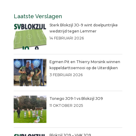
Laatste Verslagen
Sterk Blokzijl JO-9 wint doelpuntrijke
wedstrijd tegen Lemmer
14 FEBRUARI 2026
Egmen Pit en Thierry Morsink winnen
koppeldarttoernooi op de Uiterdijken
3 FEBRUARI 2026
Tonego JO9-1 vs Blokzijl JO9
11 OKTOBER 2025
Blokzijl JO9 – VHK JO9