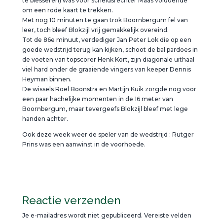
te blesseren) was voor scheidsrechter Maas voldoende
om een rode kaart te trekken.
Met nog 10 minuten te gaan trok Boornbergum fel van
leer, toch bleef Blokzijl vrij gemakkelijk overeind.
Tot de 86e minuut, verdediger Jan Peter Lok die op een
goede wedstrijd terug kan kijken, schoot de bal pardoes in
de voeten van topscorer Henk Kort, zijn diagonale uithaal
viel hard onder de graaiende vingers van keeper Dennis
Heyman binnen.
De wissels Roel Boonstra en Martijn Kuik zorgde nog voor
een paar hachelijke momenten in de 16 meter van
Boornbergum, maar tevergeefs Blokzijl bleef met lege
handen achter.
Ook deze week weer de speler van de wedstrijd : Rutger
Prins was een aanwinst in de voorhoede.
Reactie verzenden
Je e-mailadres wordt niet gepubliceerd.
Vereiste velden