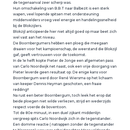
de tegenaanval zeer scherp was.
Hun omschakeling van B.B.T naar Balbezit is een sterk
wapen, veel lopende spitsen met ondersteuning
middenvelders vroeg veel energie en handelingssnelheid
bij de Blokzijlers.
Blokzijl anticipeerde hier niet altijd goed op maar beet zich
wel vast aan het niveau.
De Boornbergumers hebben een ploeg die meegaan
draaien voor het kampioenschap, de weerstand die Blokzijl
gaf, geeft vertrouwen voor de toekomst.
In de 1e helft kopte Pieter de Jonge een afgemeten pass
van Carlo Noordwijk net naast, ook een vrije doorgang van
Pieter leverde geen resultaat op. De enige kans voor
Boornbergum werd door René Wiersma op het lichaam
van keeper Dennis Heyman geschoten, een fraaie
redding!!
Na rust een beter Boornbergum, toch leek het erop dat
beide ploegen niet wilde verliezen, strijd en wederzijds
respect voerde de boventoon.
Tot de 80e minuut, in een duel zijkant middenlijn
vergreep spits Carlo Noordwijk zich in de tegenstander.
Een domme reactie ( natrappen zonder de tegenstander