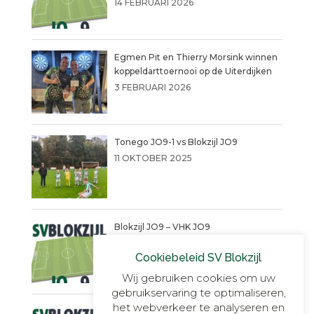
14 FEBRUARI 2026
Egmen Pit en Thierry Morsink winnen
koppeldarttoernooi op de Uiterdijken
3 FEBRUARI 2026
Tonego JO9-1 vs Blokzijl JO9
11 OKTOBER 2025
Blokzijl JO9 – VHK JO9
4 SEPTEMBER 2025
Cookiebeleid SV Blokzijl
Wij gebruiken cookies om uw
gebruikservaring te optimaliseren,
het webverkeer te analyseren en
Een warme succesvolle dag!!