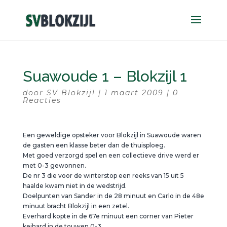
Suawoude 1 – Blokzijl 1
door
SV Blokzijl
|
1 maart 2009
|
0
Reacties
Een geweldige opsteker voor Blokzijl in Suawoude waren
de gasten een klasse beter dan de thuisploeg.
Met goed verzorgd spel en een collectieve drive werd er
met 0-3 gewonnen.
De nr 3 die voor de winterstop een reeks van 15 uit 5
haalde kwam niet in de wedstrijd.
Doelpunten van Sander in de 28 minuut en Carlo in de 48e
minuut bracht Blokzijl in een zetel.
Everhard kopte in de 67e minuut een corner van Pieter
keihard in de touwen 0-3.