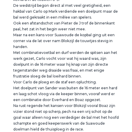
De wedstrijd begon direct al met veel gretigheid, een
hakbal van Carlo op Mark verdiende een doelpunt maar de
bal werd gekraakt in een mêlee van spelers.
Ook een afstandschot van Pieter de J trof de binnenkant
paal, het zat in het begin weer niet mee.
Maar na een kans voor Suawoude de kopbal ging uit een
corner via de lat over nam Blokzijl de touwtjes stevig in
handen.
Met combinatievoetbal en durf werden de spitsen aan het
werk gezet, Carlo vocht voor wat hij waard was, zijn
doelpunt in de 16 meter waar hij knap van zijn directe
tegenstander weg draaide was fraai, en met enige
frustratie sloeg de bal loeihard binnen.
Voor Carlo de ploeg en de staf een opluchting.
Het doelpunt van Sander was buiten de 16 meter een hard
en laag schot vloog via de keeper binnen, vooraf werd er
een combinatie door Everhard en Boaz opgezet.
Na rust regende het kansen voor Blokzijl vooral Boaz zijn
vizier stond niet op scherp, pech na een vrij schot op de
goal waar alleen nog een verdediger de bal met het hoofd
schampte en goed keeperswerk van de Suawoude
doelman hield de thuisploeg in de race.