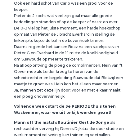
Ook een hard schot van Carlo was een prooi voor de
keeper.
Pieter de J zocht wat veel zijn goal maar alle goede
bedoelingen stranden of op de keeper of naast en over.
De 0-3 viel op het juiste moment, een harde hoekschop
op maat van Pieter de J bracht Everhard in stelling de
linkerspits kopte de bal in de bovenhoek binnen.
Daarna regende het kansen Boaz na een steekpass van
Pieter G en Everhard in de 1:1 miste de koelbloedigheid
om Suawoude op meer te trakteren.
Na afloop ontving de ploeg de complimenten, Hein van “t
Oever mee als Leider kreeg te horen van de
scheidsrechter en begeleiding Suawoude dat Blokzijl een
maatje te groot was, Hein kon het alleen maar beamen.
Ja, mannen zet deze lijn door: voor en met elkaar maakt
een ploeg onoverwinnelijk.
Volgende week start de 3e PERIODE thuis tegen
Waskemeer, waar we uit te kijk werden gezet!!
Mann off the match: Routinier Gert de Jonge
als
rechtsachter verving hij Dennis Dijkstra die door studie en
werk momenteel weinig kan trainen cq voetballen.