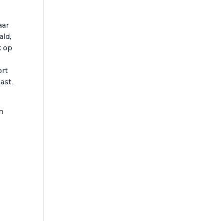
aar
ald,
k op
ort
ast,
an