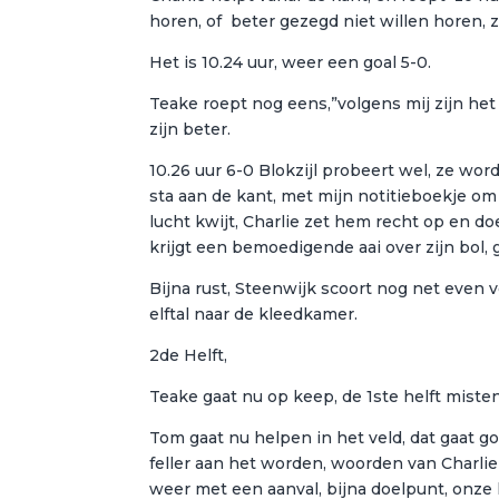
horen, of beter gezegd niet willen horen, z
Het is 10.24 uur, weer een goal 5-0.
Teake roept nog eens,”volgens mij zijn het D
zijn beter.
10.26 uur 6-0 Blokzijl probeert wel, ze word
sta aan de kant, met mijn notitieboekje om 
lucht kwijt, Charlie zet hem recht op en d
krijgt een bemoedigende aai over zijn bol, 
Bijna rust, Steenwijk scoort nog net even v
elftal naar de kleedkamer.
2de Helft,
Teake gaat nu op keep, de 1ste helft mist
Tom gaat nu helpen in het veld, dat gaat goe
feller aan het worden, woorden van Charl
weer met een aanval, bijna doelpunt, onze 