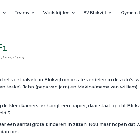
l
Teams
Wedstrijden
SV Blokzijl
Gymnast
F1
 Reacties
 het voetbalveld in Blokzijl om ons te verdelen in de auto’s, 
n teake), John (papa van jorn) en Makina(mama van william)
e kleedkamers, er hangt een papier, daar staat op dat Blokzi
ld 3.
ar een aantal grote kinderen in zitten, Nou maar hopen dat 
 dan ons.