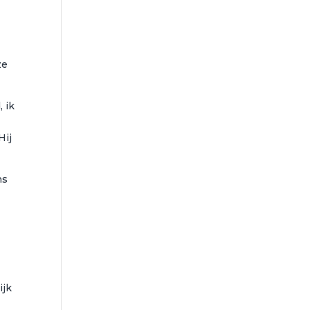
ze
, ik
Hij
ns
ijk