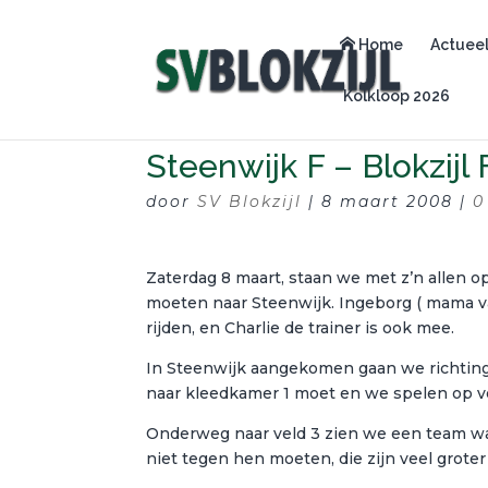
Home
Actuee
Kolkloop 2026
Steenwijk F – Blokzijl 
door
SV Blokzijl
|
8 maart 2008
|
0
Zaterdag 8 maart, staan we met z’n allen op
moeten naar Steenwijk. Ingeborg ( mama va
rijden, en Charlie de trainer is ook mee.
In Steenwijk aangekomen gaan we richting d
naar kleedkamer 1 moet en we spelen op ve
Onderweg naar veld 3 zien we een team wa
niet tegen hen moeten, die zijn veel groter