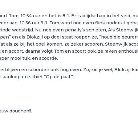
t Tom, 10.54 uur en het is 8-1. Er is blijdschap in het veld, m
eer aan, 10.56 uur 9-1. Tom word nog even flink onderuit geha
. einde wedstrijd. Nu nog even penalty’s schieten, Als Steenwij
open” en als Blokzijl op doel staat roepen ze, “houd die deuren
 dat als ze bij het doel komen, ze zeker scooren, Steenwijk sco
rst en scoort, daarna volgt Tom en scoort ook, ze raken enthousi
eper mooi tuk, en scoorde.
erblijven en scoorden ook nog even. Zo, zie je wel, Blokzijl k
 aanloop en schiet “Op de paal “
auw douchen!!.