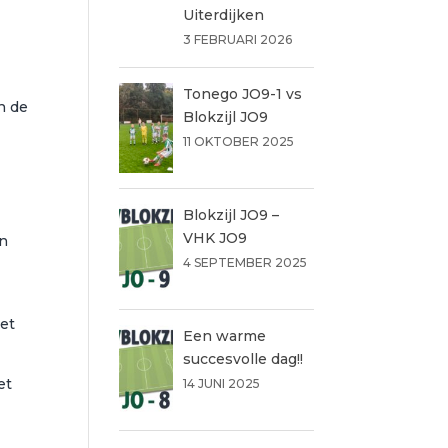
Uiterdijken
3 FEBRUARI 2026
g
Tonego JO9-1 vs
n de
Blokzijl JO9
11 OKTOBER 2025
Blokzijl JO9 –
VHK JO9
an
4 SEPTEMBER 2025
Het
Een warme
succesvolle dag!!
et
14 JUNI 2025