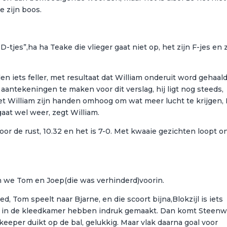
e zijn boos.
-tjes”,ha ha Teake die vlieger gaat niet op, het zijn F-jes en 
en iets feller, met resultaat dat William onderuit word gehaald
aantekeningen te maken voor dit verslag, hij ligt nog steeds,
oet William zijn handen omhoog om wat meer lucht te krijgen, 
gaat wel weer, zegt William.
oor de rust, 10.32 en het is 7-0. Met kwaaie gezichten loopt o
en we Tom en Joep(die was verhinderd)voorin.
d, Tom speelt naar Bjarne, en die scoort bijna,Blokzijl is iets
ie in de kleedkamer hebben indruk gemaakt. Dan komt Steenw
keeper duikt op de bal, gelukkig. Maar vlak daarna goal voor