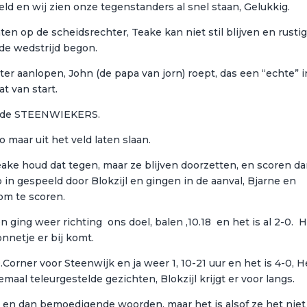
eeld en wij zien onze tegenstanders al snel staan, Gelukkig.
ten op de scheidsrechter, Teake kan niet stil blijven en rusti
 de wedstrijd begon.
ter aanlopen, John (de papa van jorn) roept, das een “echte” i
at van start.
r de STEENWIEKERS.
zo maar uit het veld laten slaan.
ke houd dat tegen, maar ze blijven doorzetten, en scoren d
 in gespeeld door Blokzijl en gingen in de aanval, Bjarne en
om te scoren.
 ging weer richting ons doel, balen ,10.18 en het is al 2-0. 
nnetje er bij komt.
.Corner voor Steenwijk en ja weer 1, 10-21 uur en het is 4-0, H
emaal teleurgestelde gezichten, Blokzijl krijgt er voor langs.
u en dan bemoedigende woorden, maar het is alsof ze het niet