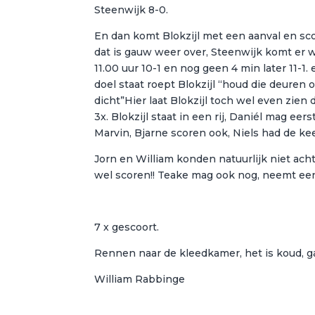
Steenwijk 8-0.
En dan komt Blokzijl met een aanval en scoor
dat is gauw weer over, Steenwijk komt er w
11.00 uur 10-1 en nog geen 4 min later 11-1
doel staat roept Blokzijl “houd die deuren 
dicht”Hier laat Blokzijl toch wel even zien
3x. Blokzijl staat in een rij, Daniél mag ee
Marvin, Bjarne scoren ook, Niels had de ke
Jorn en William konden natuurlijk niet acht
wel scoren!! Teake mag ook nog, neemt een
7 x gescoort.
Rennen naar de kleedkamer, het is koud, g
William Rabbinge