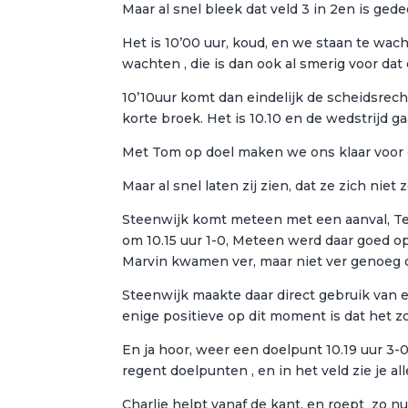
Maar al snel bleek dat veld 3 in 2en is ged
Het is 10’00 uur, koud, en we staan te wach
wachten , die is dan ook al smerig voor dat
10’10uur komt dan eindelijk de scheidsrech
korte broek. Het is 10.10 en de wedstrijd ga
Met Tom op doel maken we ons klaar voo
Maar al snel laten zij zien, dat ze zich niet 
Steenwijk komt meteen met een aanval, Tea
om 10.15 uur 1-0, Meteen werd daar goed op
Marvin kwamen ver, maar niet ver genoeg 
Steenwijk maakte daar direct gebruik van en
enige positieve op dit moment is dat het zo
En ja hoor, weer een doelpunt 10.19 uur 3-0
regent doelpunten , en in het veld zie je all
Charlie helpt vanaf de kant, en roept zo n