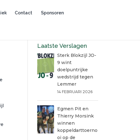
iek
Contact
Sponsoren
Laatste Verslagen
Sterk Blokzijl JO-
9 wint
doelpuntrijke
wedstrijd tegen
we
Lemmer
14 FEBRUARI 2026
jl
Egmen Pit en
Thierry Morsink
winnen
we
koppeldarttoerno
oi op de