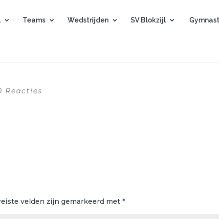
l
Teams
Wedstrijden
SV Blokzijl
Gymnast
0 Reacties
reiste velden zijn gemarkeerd met
*