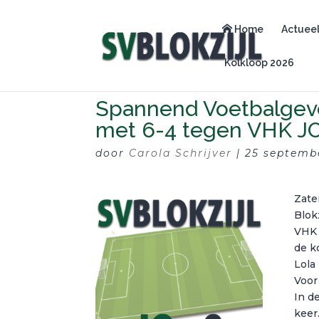
Home
Actuee
Kolkloop 2026
Spannend Voetbalgevec
met 6-4 tegen VHK JO
door
Carola Schrijver
|
25 septemb
Zate
Blok
VHK 
de k
Lola
Voor
In d
keer