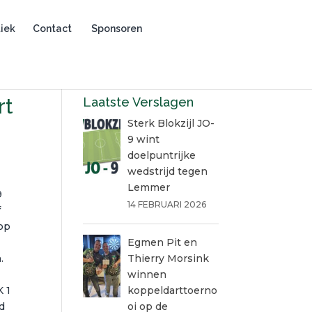
iek
Contact
Sponsoren
rt
Laatste Verslagen
Sterk Blokzijl JO-
9 wint
doelpuntrijke
wedstrijd tegen
Lemmer
9
14 FEBRUARI 2026
f
 op
Egmen Pit en
.
Thierry Morsink
winnen
K 1
koppeldarttoerno
d
oi op de