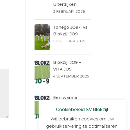
Uiterdijken
3 FEBRUARI 2026
Tonego JO9-1 vs
Blokzijl JO9
11 OKTOBER 2025
Blokzijl JO9 –
VHK JO9
4 SEPTEMBER 2025
Een warme
succesvolle dag!!
Cookiebeleid SV Blokzijl
14 JUNI 2025
Wij gebruiken cookies om uw
gebruikservaring te optimaliseren,