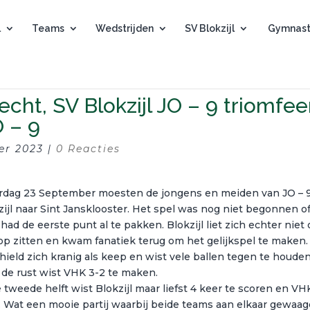
l
Teams
Wedstrijden
SV Blokzijl
Gymnast
ht, SV Blokzijl JO – 9 triomfee
 – 9
er 2023
|
0 Reacties
rdag 23 September moesten de jongens en meiden van JO – 
zijl naar Sint Jansklooster. Het spel was nog niet begonnen o
had de eerste punt al te pakken. Blokzijl liet zich echter niet
op zitten en kwam fanatiek terug om het gelijkspel te maken.
 hield zich kranig als keep en wist vele ballen tegen te houden
 de rust wist VHK 3-2 te maken.
e tweede helft wist Blokzijl maar liefst 4 keer te scoren en VH
. Wat een mooie partij waarbij beide teams aan elkaar gewaag