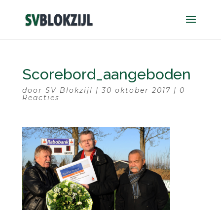
Scorebord_aangeboden
door
SV Blokzijl
|
30 oktober 2017
|
0
Reacties