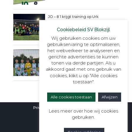
JO – 8 1 krijgt training op Urk
18 FEBRUARI 2025
Cookiebeleid SV Blokzijl
Wij gebruiken cookies om uw
gebruikservaring te optimaliseren,
het webverkeer te analyseren en
JO8-1 schittert in nieuwe tenues
gerichte advertenties te kunnen
dankzij Van den Berg Kalveren
tonen via derde partijen. Als u
16 OKTOBER 2024
akkoord gaat met ons gebruik van
cookies, klikt u op "Alle cookies
toestaan".
Alle cookies toestaan
Afwijzen
Privacyverklaring
|
Cookieverklaring
Lees meer over hoe wij cookies
gebruiken.