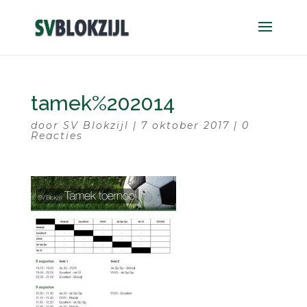
tamek%202014
door
SV Blokzijl
|
7 oktober 2017
|
0
Reacties