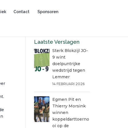
iek
Contact
Sponsoren
Laatste Verslagen
Sterk Blokzijl JO-
9 wint
doelpuntrijke
wedstrijd tegen
Lemmer
eer
14 FEBRUARI 2026
t.
Egmen Pit en
Thierry Morsink
de
winnen
en
koppeldarttoerno
oi op de