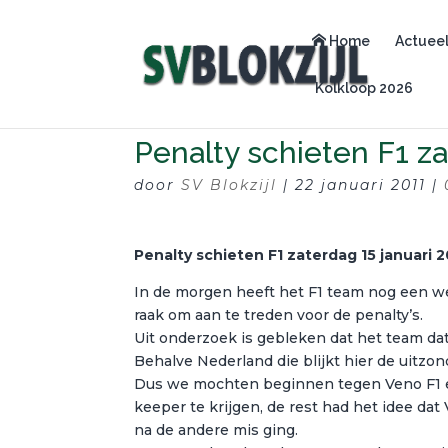
Home
Actuee
Kolkloop 2026
Penalty schieten F1 z
door
SV Blokzijl
|
22 januari 2011
|
Penalty schieten F1 zaterdag 15 januari 2
In de morgen heeft het F1 team nog een we
raak om aan te treden voor de penalty’s.
Uit onderzoek is gebleken dat het team dat
Behalve Nederland die blijkt hier de uitzond
Dus we mochten beginnen tegen Veno F1 en
keeper te krijgen, de rest had het idee da
na de andere mis ging.