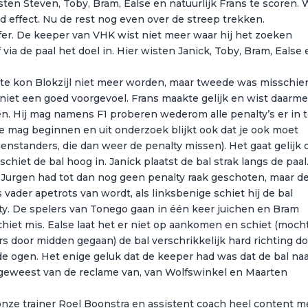
en Steven, Toby, Bram, Ealse en natuurlijk Frans te scoren.
 effect. Nu de rest nog even over de streep trekken.
er. De keeper van VHK wist niet meer waar hij het zoeken
 via de paal het doel in. Hier wisten Janick, Toby, Bram, Ealse
ste kon Blokzijl niet meer worden, maar tweede was misschie
 niet een goed voorgevoel. Frans maakte gelijk en wist daarm
ellen. Hij mag namens F1 proberen wederom alle penalty’s er in 
rste mag beginnen en uit onderzoek blijkt ook dat je ook moet
nstanders, die dan weer de penalty missen). Het gaat gelijk 
chiet de bal hoog in. Janick plaatst de bal strak langs de paal
. Jurgen had tot dan nog geen penalty raak geschoten, maar d
 vader apetrots van wordt, als linksbenige schiet hij de bal
ty. De spelers van Tonego gaan in één keer juichen en Bram
hiet mis. Ealse laat het er niet op aankomen en schiet (mocht
 door midden gegaan) de bal verschrikkelijk hard richting do
e ogen. Het enige geluk dat de keeper had was dat de bal na
e geweest van de reclame van, van Wolfswinkel en Maarten
nze trainer Roel Boonstra en assistent coach heel content m