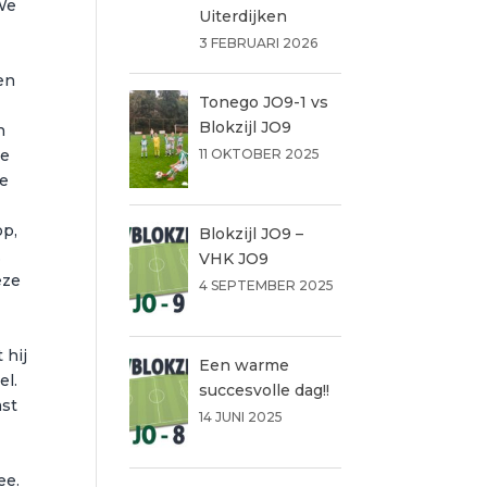
 We
Uiterdijken
3 FEBRUARI 2026
 en
Tonego JO9-1 vs
Blokzijl JO9
n
ee
11 OKTOBER 2025
te
op,
Blokzijl JO9 –
.
VHK JO9
eze
4 SEPTEMBER 2025
 hij
Een warme
el.
succesvolle dag!!
ast
14 JUNI 2025
ee.