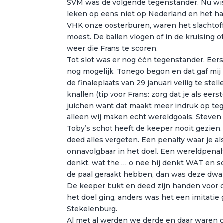
SVM was de volgende tegenstander. Nu wist
leken op eens niet op Nederland en het had
VHK onze oosterburen, waren het slachtoff
moest. De ballen vlogen of in de kruising of
weer die Frans te scoren.
Tot slot was er nog één tegenstander. Eer
nog mogelijk. Tonego begon en dat gaf mij
de finaleplaats van 29 januari veilig te st
knallen (tip voor Frans: zorg dat je als ee
juichen want dat maakt meer indruk op tege
alleen wij maken echt wereldgoals. Steven s
Toby’s schot heeft de keeper nooit gezien
deed alles vergeten. Een penalty waar je als
onnavolgbaar in het doel. Een wereldpenal
denkt, wat the … o nee hij denkt WAT en sc
de paal geraakt hebben, dan was deze dwars
De keeper bukt en deed zijn handen voor d
het doel ging, anders was het een imitati
Stekelenburg.
Al met al werden we derde en daar waren o