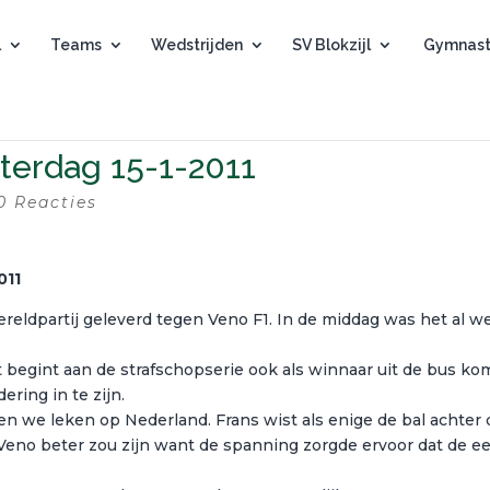
l
Teams
Wedstrijden
SV Blokzijl
Gymnast
aterdag 15-1-2011
0 Reacties
011
reldpartij geleverd tegen Veno F1. In de middag was het al w
 begint aan de strafschopserie ook als winnaar uit de bus kom
ering in te zijn.
 we leken op Nederland. Frans wist als enige de bal achter 
t Veno beter zou zijn want de spanning zorgde ervoor dat de e